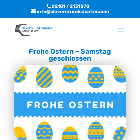
02181 / 2131070
info@clevererundsmarter.com
Frohe Ostern – Samstag
geschlossen