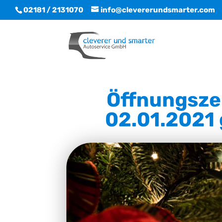
02181 / 2131070
info@clevererundsmarter.com
Öffnungszei
02.01.2021 