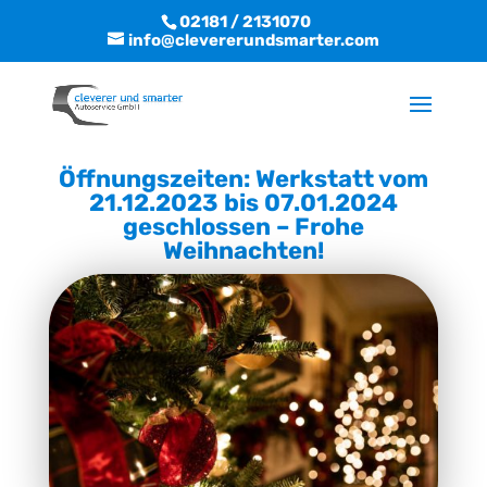
02181 / 2131070
info@clevererundsmarter.com
Öffnungszeiten: Werkstatt vom
21.12.2023 bis 07.01.2024
geschlossen – Frohe
Weihnachten!