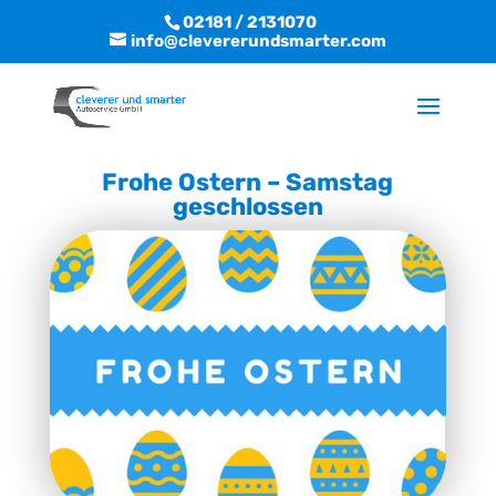
02181 / 2131070
info@clevererundsmarter.com
Frohe Ostern – Samstag
geschlossen