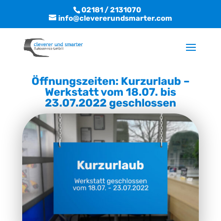
02181 / 2131070
info@clevererundsmarter.com
Öffnungszeiten: Kurzurlaub –
Werkstatt vom 18.07. bis
23.07.2022 geschlossen