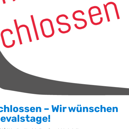
hlossen – Wir wünschen
evalstage!