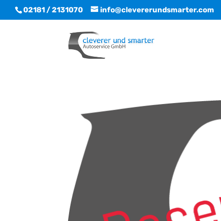
02181 / 2131070
info@clevererundsmarter.com