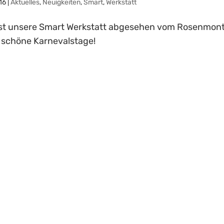
16
|
Aktuelles
,
Neuigkeiten
,
Smart
,
Werkstatt
st unsere Smart Werkstatt abgesehen vom Rosenmon
 schöne Karnevalstage!