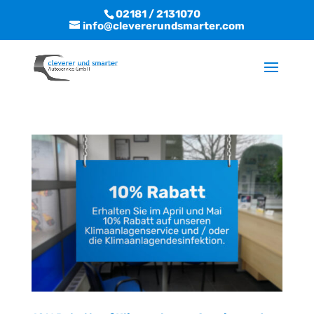
02181 / 2131070
info@clevererundsmarter.com